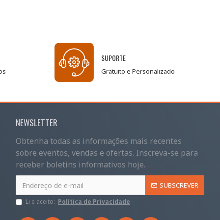
SUPORTE
os
Gratuito e Personalizado
NEWSLETTER
Obtenha todas as informações mais recentes
sobre eventos, vendas e ofertas. Inscreva-se para
receber boletins informativos hoje.
SUBSCREVER
Li e aceito:
Política de Privacidade