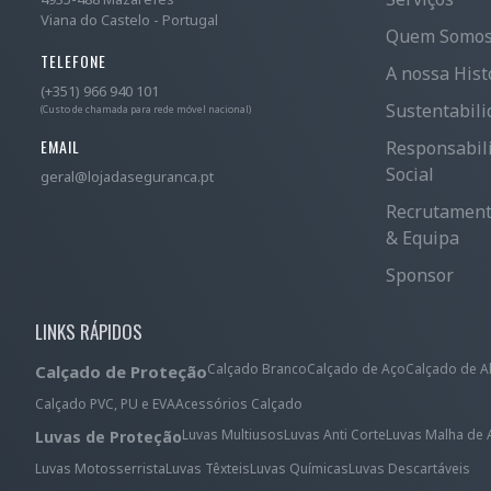
Viana do Castelo - Portugal
Quem Somo
TELEFONE
A nossa Hist
(+351) 966 940 101
Sustentabili
(Custo de chamada para rede móvel nacional)
EMAIL
Responsabil
Social
geral@lojadaseguranca.pt
Recrutamen
& Equipa
Sponsor
LINKS RÁPIDOS
Calçado Branco
Calçado de Aço
Calçado de A
Calçado de Proteção
Calçado PVC, PU e EVA
Acessórios Calçado
Luvas Multiusos
Luvas Anti Corte
Luvas Malha de 
Luvas de Proteção
Luvas Motosserrista
Luvas Têxteis
Luvas Químicas
Luvas Descartáveis