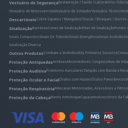
Restauração / Saúde / Laboratório / Educ
Vestuário de Segurança
Vestuário de Motosserrista
Vestuário de Soldador
Vestuário Técnico
Vest
Cobre Sapatos / Manguitos
Toucas / Bivaques / Gorros 
Descartáveis
Barreiras
Cones de Sinalização
Fitas de Sinalização
Postes 
Sinalização
Sinais Compostos
Sinais De Trânsito
Sinais Emergência
Sinais Incêndio
Si
Sinalização Diversa
Combate a Incêndios
Kits Primeiros Socorros
Cintas
Outros Produtos
Arnêses
Absorvedores / Lingas
Linhas de Vida
Proteção Antiquedas
Protetores Auriculares
Tampão com Banda e Reca
Proteção Auditiva
Óculos com Hastes
Óculos Panorâmicos
V
Proteção Ocular e Facial
Máscaras Motorizadas, Acessórios e Filtros
Proteção Respiratória
Bonés Antichoque
Capacetes
Acessórios da Ca
Proteção da Cabeça