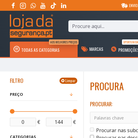
ENVIO
AOS MELHORES PREÇOS
OPORTUNID
MARCAS
TODAS AS CATEGORIAS
PROMOÇÕE
FILTRO
Limpar
PROCURA
PREÇO
PROCURAR:
€
€
Procurar nas subc
CATEGORIAS
Procurar nas desc