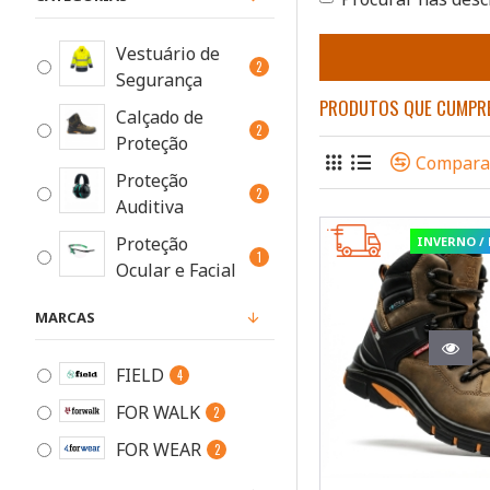
Vestuário de
2
Segurança
PRODUTOS QUE CUMPRE
Calçado de
2
Proteção
Compara
Proteção
2
Auditiva
Proteção
INVERNO /
1
Ocular e Facial
Proteção
MARCAS
1
Respiratória
FIELD
4
MAIS VISTOS
8
FOR WALK
2
TOP FIELD
6
FOR WEAR
2