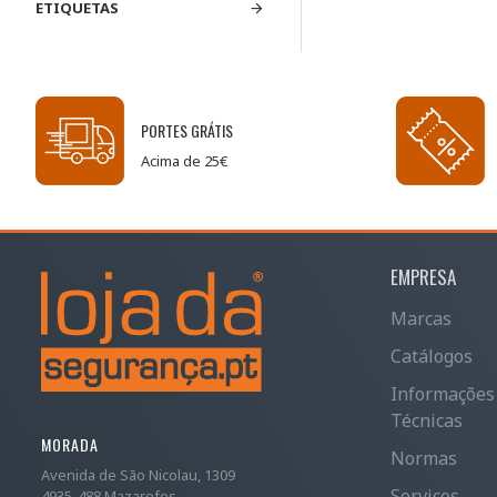
ETIQUETAS
PORTES GRÁTIS
Acima de 25€
EMPRESA
Marcas
Catálogos
Informações
Técnicas
MORADA
Normas
Avenida de São Nicolau, 1309
Serviços
4935-488 Mazarefes