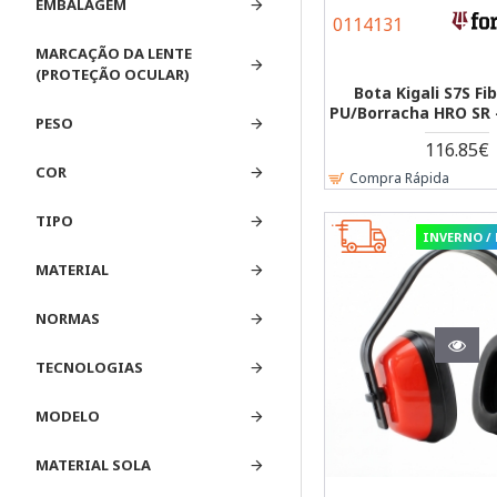
TOP FORWALK
EMBALAGEM
2
0114131
MARCAÇÃO DA LENTE
(PROTEÇÃO OCULAR)
Bota Kigali S7S Fi
PU/Borracha HRO SR 
PESO
116.85€
COR
Compra Rápida
TIPO
INVERNO /
MATERIAL
NORMAS
TECNOLOGIAS
MODELO
MATERIAL SOLA