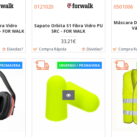
0121020
0501006
Máscara D
bra Vidro
Sapato Orbita S1 Fibra Vidro PU
Vá
- FOR WALK
SRC - FOR WALK
33.21€
Dúvidas?
Compra Rápida
Dúvidas?
Compra R
 PRIMAVERA
INVERNO / PRIMAVERA