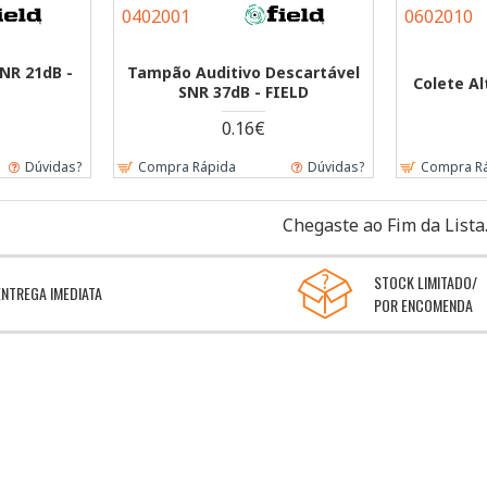
0402001
0602010
SNR 21dB -
Tampão Auditivo Descartável
Colete Al
SNR 37dB - FIELD
0.16€
Dúvidas?
Compra Rápida
Dúvidas?
Compra R
Chegaste ao Fim da Lista
STOCK LIMITADO/
ENTREGA IMEDIATA
POR ENCOMENDA