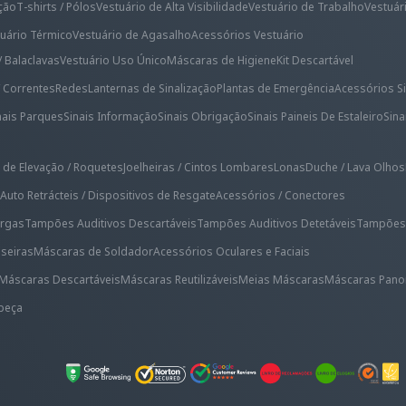
ação
T-shirts / Pólos
Vestuário de Alta Visibilidade
Vestuário de Trabalho
Vestuári
uário Térmico
Vestuário de Agasalho
Acessórios Vestuário
/ Balaclavas
Vestuário Uso Único
Máscaras de Higiene
Kit Descartável
/ Correntes
Redes
Lanternas de Sinalização
Plantas de Emergência
Acessórios Si
nais Parques
Sinais Informação
Sinais Obrigação
Sinais Paineis De Estaleiro
Sin
 de Elevação / Roquetes
Joelheiras / Cintos Lombares
Lonas
Duche / Lava Olhos
Auto Retrácteis / Dispositivos de Resgate
Acessórios / Conectores
rgas
Tampões Auditivos Descartáveis
Tampões Auditivos Detetáveis
Tampões A
iseiras
Máscaras de Soldador
Acessórios Oculares e Faciais
Máscaras Descartáveis
Máscaras Reutilizáveis
Meias Máscaras
Máscaras Pano
beça