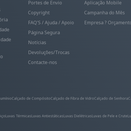
Portes de Envio
Aplicação Mobile
s
Copyright
Campanha do Mês
ória
FAQ'S / Ajuda / Apoio
Empresa ? Orçamento
dade
Página Segura
idade
Notícias
Devoluções/Trocas
to
Contacte-nos
lumínio
Calçado de Compósito
Calçado de Fibra de Vidro
Calçado de Senhora
C
Aço
Luvas Térmicas
Luvas Antiestáticas
Luvas Dielétricas
Luvas de Pele e Crute
L