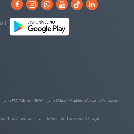
s ?
alçado ESD
Calçado HRO
Calçado Militar / Vigilância
Calçado Ocupacional
uvas Tipo Americano
Luvas de Soldador
Luvas Anti Vibração