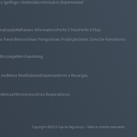
o Ignífugo / Antiestático
Vestuário Impermeável
nalização
Kit
Paineis Informativos
Perfis E Fitas
Perfis E Fitas
ais Panorâmicos
Sinais Perigo
Sinais Proibição
Sinais Zona De Fumadores
Bricolage
Merchandising
uditivos Reutilizáveis
Dispensadores e Recargas
râmicas
Filtros
Acessórios Respiratórios
Copyright ©2023 Loja da Segurança – Todos os direitos reservados​