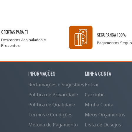
OFERTAS PARA TI
SEGURANÇA 100%
Descontos Assinalados e
Pagamentos Segur
Presentes
INFORMAÇÕES
MINHA CONTA
Reclamações e Sugestões
Entrar
Política de Privacidade
Carrinho
Política de Qualidade
Minha Conta
Termos e Condições
Meus Orçamentos
Método de Pagamento
Lista de Desejos