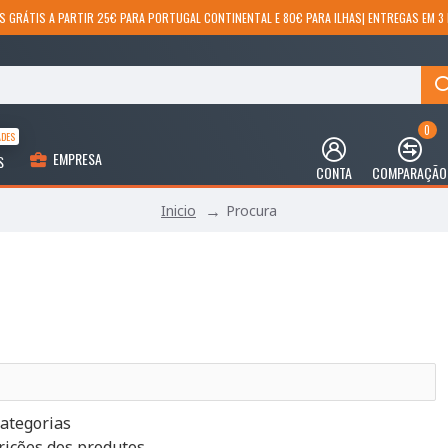
S GRÁTIS A PARTIR 25€ PARA PORTUGAL CONTINENTAL E 80€ PARA ILHAS| ENTREGAS EM 3 
0
ADES
EMPRESA
S
CONTA
COMPARAÇÃO
Procura
Inicio
ategorias
rições dos produtos