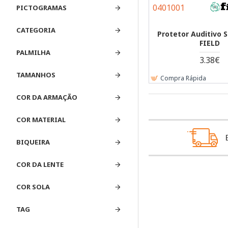
0401001
PICTOGRAMAS
CATEGORIA
Protetor Auditivo 
FIELD
PALMILHA
3.38€
TAMANHOS
Compra Rápida
COR DA ARMAÇÃO
COR MATERIAL
BIQUEIRA
COR DA LENTE
COR SOLA
TAG