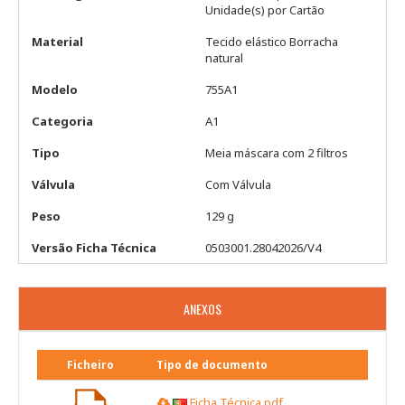
Unidade(s) por Cartão
Material
Tecido elástico Borracha
natural
Modelo
755A1
Categoria
A1
Tipo
Meia máscara com 2 filtros
Válvula
Com Válvula
Peso
129 g
Versão Ficha Técnica
0503001.28042026/V4
ANEXOS
Ficheiro
Tipo de documento
Ficha Técnica.pdf