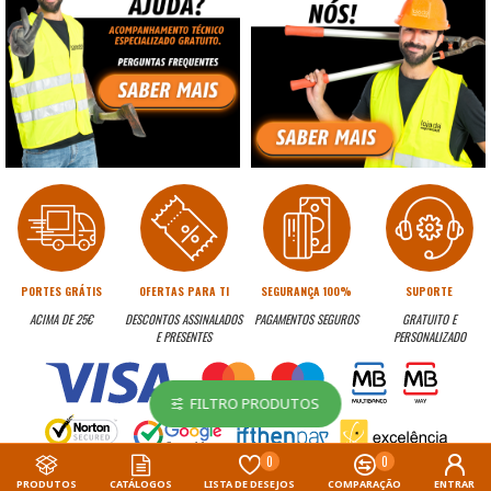
PORTES GRÁTIS
OFERTAS PARA TI
SEGURANÇA 100%
SUPORTE
ACIMA DE 25€
DESCONTOS ASSINALADOS
PAGAMENTOS SEGUROS
GRATUITO E
E PRESENTES
PERSONALIZADO
FILTRO PRODUTOS
0
0
PRODUTOS
CATÁLOGOS
LISTA DE DESEJOS
COMPARAÇÃO
ENTRAR