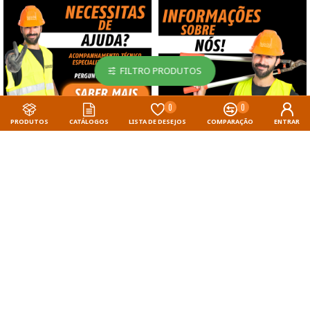
FILTRO PRODUTOS
0
0
PRODUTOS
CATÁLOGOS
LISTA DE DESEJOS
COMPARAÇÃO
ENTRAR
PORTES GRÁTIS
OFERTAS PARA TI
SEGURANÇA 100%
SUPORTE
ACIMA DE 25€
DESCONTOS ASSINALADOS
PAGAMENTOS SEGUROS
GRATUITO E
E PRESENTES
PERSONALIZADO