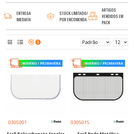
ARTIGOS
ENTREGA
STOCK LIMITADO/
VENDIDOS EM
IMEDIATA
POR ENCOMENDA
PACK
0
INVERNO / PRIMAVERA
INVERNO / PRIMAVERA
0305001
0305015
Ecrã Policarbonato Incolor
Ecrã Rede Metálica