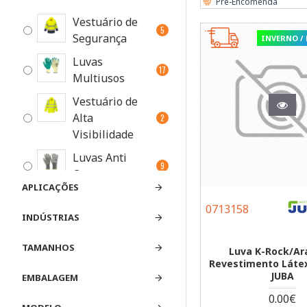
Pre-Encomenda
Vestuário de
5
Segurança
INVERNO /
Luvas
17
Multiusos
Vestuário de
Alta
2
Visibilidade
Luvas Anti
9
Corte
APLICAÇÕES
Luvas de
63
0713158
Proteção
INDÚSTRIAS
Luvas Malha
1
TAMANHOS
Luva K-Rock/A
de Aço
Revestimento Látex
JUBA
Vestuário de
EMBALAGEM
1
Agasalho
0.00€