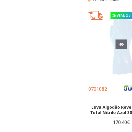
INVERNO /
0701082
Luva Algodão Rev
Total Nitrilo Azul 3
170.40€