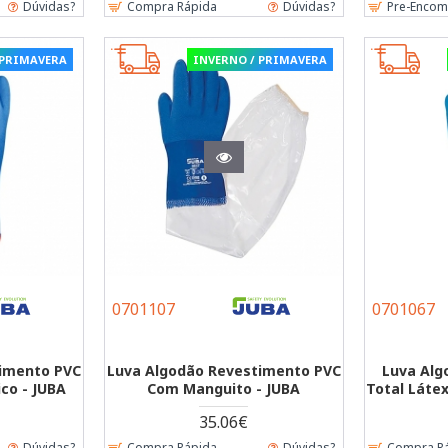
Dúvidas?
Compra Rápida
Dúvidas?
Pre-Enco
 PRIMAVERA
INVERNO / PRIMAVERA
0701107
0701067
timento PVC
Luva Algodão Revestimento PVC
Luva Alg
co - JUBA
Com Manguito - JUBA
Total Látex
35.06€
Dúvidas?
Compra Rápida
Dúvidas?
Compra R