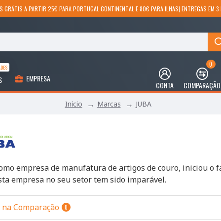
S GRÁTIS A PARTIR 25€ PARA PORTUGAL CONTINENTAL E 80€ PARA ILHAS| ENTREGAS EM 3 
0
ADES
EMPRESA
S
CONTA
COMPARAÇÃO
Marcas
JUBA
Inicio
omo empresa de manufatura de artigos de couro, iniciou o fa
sta empresa no seu setor tem sido imparável.
s na Comparação
0