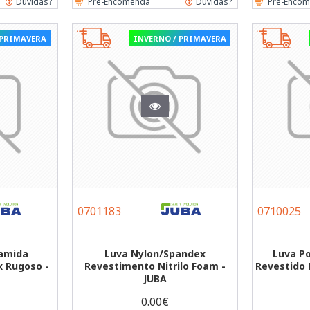
Dúvidas?
Pre-Encomenda
Dúvidas?
Pre-Enco
 PRIMAVERA
INVERNO / PRIMAVERA
0701183
0710025
ramida
Luva Nylon/Spandex
Luva Po
 Rugoso -
Revestimento Nitrilo Foam -
Revestido 
JUBA
0.00€