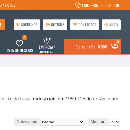
LIGUE +351 966 940 101
DIAS ÚTEIS
SOBRE NÓS
NOTÍCIAS
CONTACTOS
AJUDA
0
0
0 produto(s) - 0.00€
EMPRESA?
LISTA DE DESEJOS
ORÇAMENTOS?
brico de luvas industriais em 1950. Desde então, e até
Ordenar por:
Mostrar: