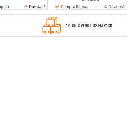
ápida
Dúvidas?
Compra Rápida
Dúvidas?
ARTIGOS VENDIDOS EM PACK
SUPORTE
os
Gratuito e Personalizado
NEWSLETTER
Obtenha todas as informações mais recentes
sobre eventos, vendas e ofertas. Inscreva-se para
receber boletins informativos hoje.