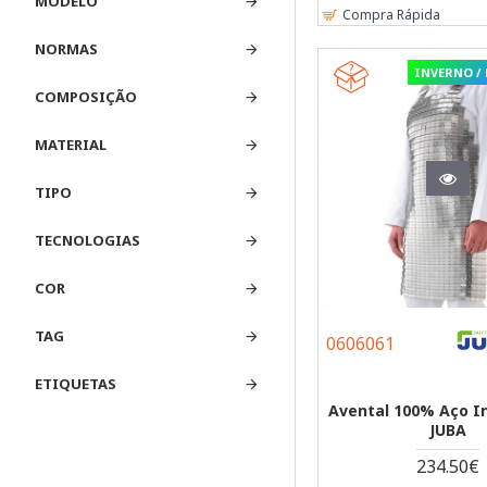
MODELO
Luvas
Compra Rápida
11
Térmicas
NORMAS
INVERNO /
Luvas
1
COMPOSIÇÃO
Antiestáticas
Luvas de Pele e
MATERIAL
4
Crute
TIPO
Luvas Tipo
1
Americano
TECNOLOGIAS
STOCK-OFF
1
COR
Luvas de
TAG
3
0606061
Soldador
ETIQUETAS
Luvas Anti
2
Avental 100% Aço In
Vibração
JUBA
Luvas
234.50€
2
Motosserrista