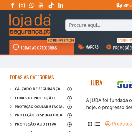
ENVIO
AOS MELHORES PREÇOS
OPORTUNID
MARCAS
TODAS AS CATEGORIAS
PROMOÇÕE
TODAS AS CATEGORIAS
JUBA
CALÇADO DE SEGURANÇA
LUVAS DE PROTEÇÃO
A JUBA foi fundada c
hoje, o progresso de
PROTEÇÃO OCULAR E FACIAL
PROTEÇÃO RESPIRATÓRIA
Produto
PROTEÇÃO AUDITIVA