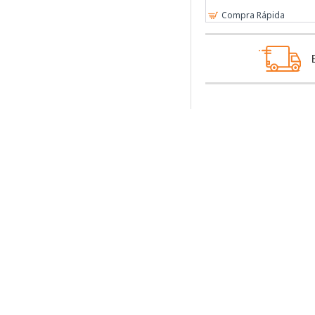
Compra Rápida
PORTES GRÁTIS
Acima de 25€
EMPRESA
Marcas
Catálogos