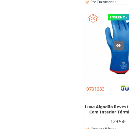
Pre-Encomenda
Luvas Têxteis
4
INVERNO /
Luvas
15
Químicas
Acessórios
3
Vestuário
Acessórios
1
Luvas
0701083
Luva Algodão Reves
Com Interior Térmi
129.54€
Compra Rápida