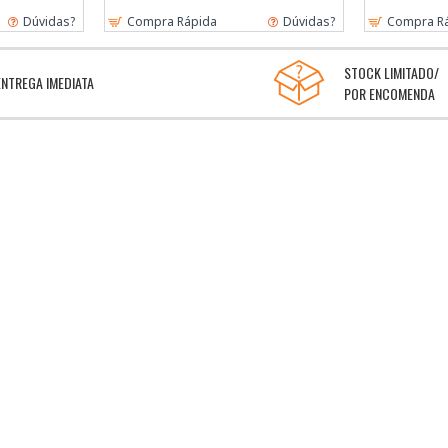
Dúvidas?
Compra Rápida
Dúvidas?
Compra R
STOCK LIMITADO/
ENTREGA IMEDIATA
POR ENCOMENDA
OFERTAS PARA TI
SEGURANÇA 100%
Descontos Assinalados e
Pagamentos Segur
Presentes
INFORMAÇÕES
MINHA CONTA
Reclamações e Sugestões
Entrar
Política de Privacidade
Carrinho