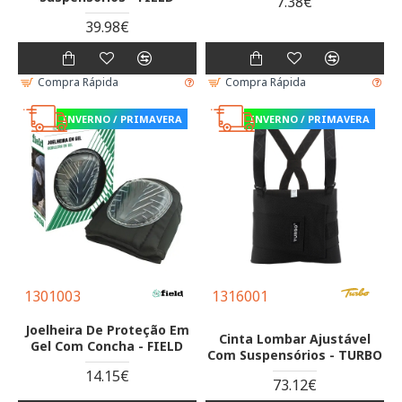
7.38€
39.98€
Compra Rápida
Compra Rápida
INVERNO / PRIMAVERA
INVERNO / PRIMAVERA
1301003
1316001
Joelheira De Proteção Em
Cinta Lombar Ajustável
Gel Com Concha - FIELD
Com Suspensórios - TURBO
14.15€
73.12€