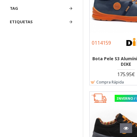
TAG
ETIQUETAS
0114159
Bota Pele S3 Alumín
DIKE
175.95€
Compra Rápida
INVERNO /