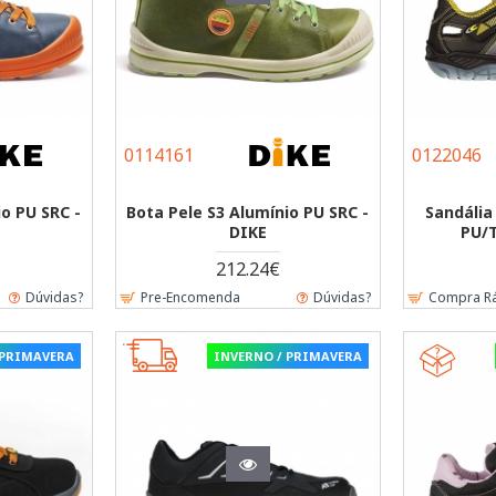
0114161
0122046
io PU SRC -
Bota Pele S3 Alumínio PU SRC -
Sandália
DIKE
PU/
212.24€
Dúvidas?
Pre-Encomenda
Dúvidas?
Compra R
 PRIMAVERA
INVERNO / PRIMAVERA