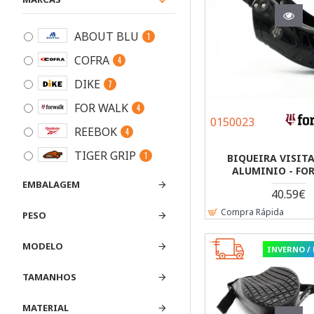
ABOUT BLU
1
COFRA
4
DIKE
7
FOR WALK
4
0150023
REEBOK
4
TIGER GRIP
1
BIQUEIRA VISIT
ALUMINIO - FO
EMBALAGEM
40.59€
Compra Rápida
PESO
MODELO
INVERNO /
TAMANHOS
MATERIAL