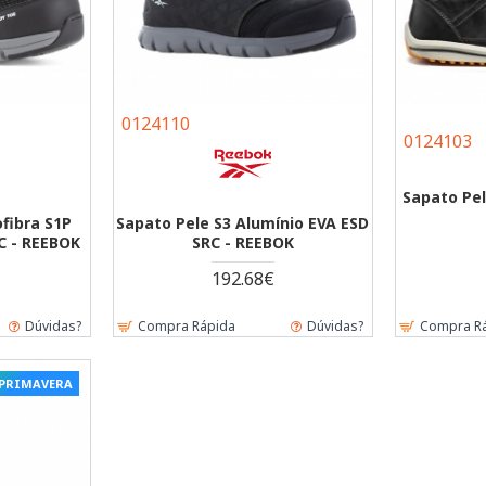
0124110
0124103
Sapato Pel
fibra S1P
Sapato Pele S3 Alumínio EVA ESD
C - REEBOK
SRC - REEBOK
192.68€
Dúvidas?
Compra Rápida
Dúvidas?
Compra R
 PRIMAVERA