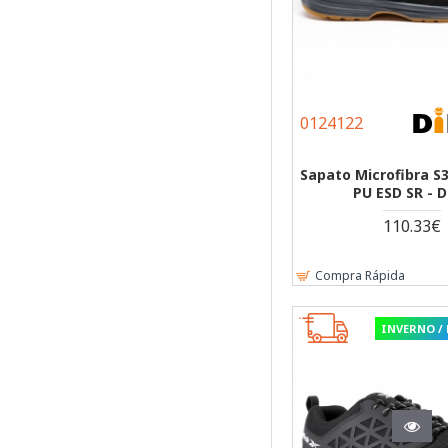
0124122
Sapato Microfibra S
PU ESD SR - 
110.33€
Compra Rápida
INVERNO /