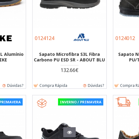
0124124
0124012
3L Alumínio
Sapato Microfibra S3L Fibra
Sapato N
DIKE
Carbono PU ESD SR - ABOUT BLU
PU/
132.66€
Dúvidas?
Compra Rápida
Dúvidas?
Compra R
 PRIMAVERA
INVERNO / PRIMAVERA