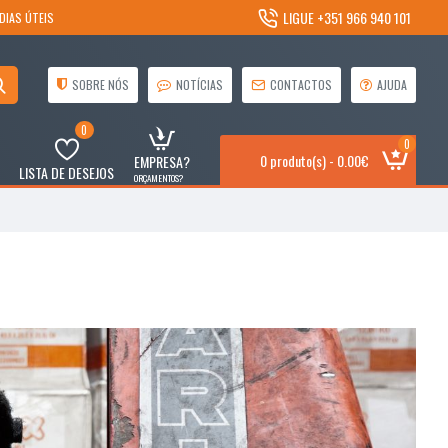
LIGUE +351 966 940 101
DIAS ÚTEIS
SOBRE NÓS
NOTÍCIAS
CONTACTOS
AJUDA
0
0
0 produto(s) - 0.00€
EMPRESA?
LISTA DE DESEJOS
ORÇAMENTOS?