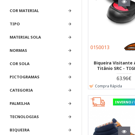
COR MATERIAL
TIPO
MATERIAL SOLA
0150013
NORMAS
Biqueira Visitante
COR SOLA
Titânio SRC - TI
PICTOGRAMAS
63.96€
Compra Rápida
CATEGORIA
INVERNO /
PALMILHA
TECNOLOGIAS
BIQUEIRA