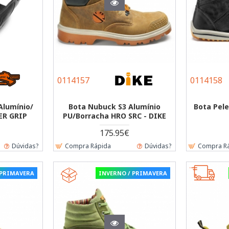
0114157
0114158
 Alumínio/
Bota Nubuck S3 Alumínio
Bota Pele
GER GRIP
PU/Borracha HRO SRC - DIKE
175.95€
Dúvidas?
Compra Rápida
Dúvidas?
Compra R
 PRIMAVERA
INVERNO / PRIMAVERA