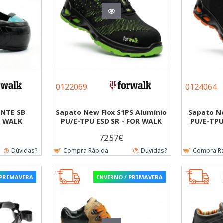
0122069
0124064
ANTE SB
Sapato New Flox S1PS Alumínio
Sapato Ne
R WALK
PU/E-TPU ESD SR - FOR WALK
PU/E-TPU
72.57€
Dúvidas?
Compra Rápida
Dúvidas?
Compra R
 PRIMAVERA
INVERNO / PRIMAVERA