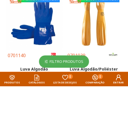
0701140
0701039
FILTRO PRODUTOS
Luva Algodão
Luva Algodão/Poliéster
Revestimento Total PVC
Revestimento Total Nitrilo
0
0
Triplo Banho - TOMAS
Amarelo 65cm - SHOWA
PRODUTOS
CATÁLOGOS
LISTA DE DESEJOS
COMPARAÇÃO
ENTRAR
BODERO
17.90€
96.60€
Compra Rápida
Compra Rápida
INVERNO / PRIMAVERA
INVERNO / PRIMAVERA