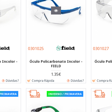
0301025
0301027
 Incolor -
Óculo Policarbonato Incolor -
Óculo Pol
FIELD
1.35€
Dúvidas?
Compra Rápida
Dúvidas?
Compra R
 PRIMAVERA
INVERNO / PRIMAVERA