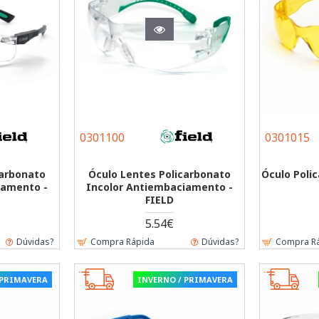
0301100
0301015
carbonato
Óculo Lentes Policarbonato
Óculo Poli
iamento -
Incolor Antiembaciamento -
FIELD
5.54€
Dúvidas?
Compra Rápida
Dúvidas?
Compra R
 PRIMAVERA
INVERNO / PRIMAVERA