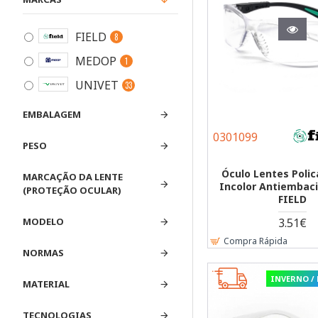
FIELD
8
MEDOP
1
UNIVET
33
EMBALAGEM
0301099
PESO
Óculo Lentes Poli
MARCAÇÃO DA LENTE
Incolor Antiembac
(PROTEÇÃO OCULAR)
FIELD
3.51€
MODELO
Compra Rápida
NORMAS
INVERNO /
MATERIAL
TECNOLOGIAS