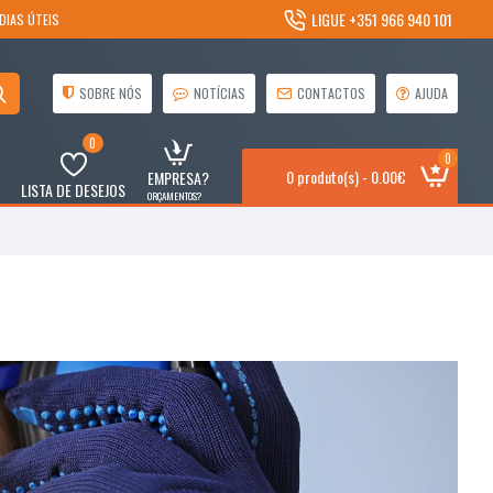
LIGUE +351 966 940 101
DIAS ÚTEIS
SOBRE NÓS
NOTÍCIAS
CONTACTOS
AJUDA
0
0
0 produto(s) - 0.00€
EMPRESA?
LISTA DE DESEJOS
ORÇAMENTOS?