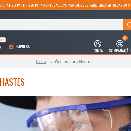
S GRÁTIS A PARTIR 25€ PARA PORTUGAL CONTINENTAL E 80€ PARA ILHAS| ENTREGAS EM 3 
0
ADES
EMPRESA
S
CONTA
COMPARAÇÃO
Óculos com Hastes
Inicio
HASTES