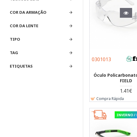
COR DA ARMAÇÃO
COR DA LENTE
TIPO
TAG
0301013
ETIQUETAS
Óculo Policarbonato
FIELD
1.41€
Compra Rápida
INVERNO /