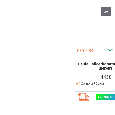
0301034
Óculo Policarbonat
UNIVET
4.43€
Compra Rápida
INVERNO /