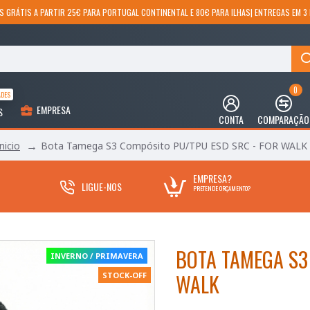
S GRÁTIS A PARTIR 25€ PARA PORTUGAL CONTINENTAL E 80€ PARA ILHAS| ENTREGAS EM 3 
0
ADES
EMPRESA
S
CONTA
COMPARAÇÃO
Bota Tamega S3 Compósito PU/TPU ESD SRC - FOR WALK
nicio
EMPRESA?
LIGUE-NOS
PRETENDE ORÇAMENTO?
BOTA TAMEGA S3
INVERNO / PRIMAVERA
WALK
STOCK-OFF