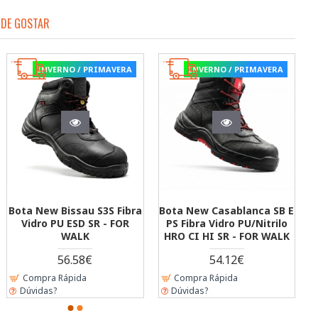
DE GOSTAR
ERA
VERA
INVERNO / PRIMAVERA
INVERNO / PRIMAVERA
INVERNO / PRIMAVERA
 SB
ndex
Bota Kigali S7S Fibra Vidro
Luva Jersey Revestimento
Bota New Asmara S3 Fib
LK
nto
PU/Borracha HRO SR - FOR
Total Nitrilo - GLOVA
Vidro PU SRC - FOR WAL
OVA
WALK
3.01€
41.21€
116.85€
Compra Rápida
Compra Rápida
Compra Rápida
Dúvidas?
Dúvidas?
Dúvidas?