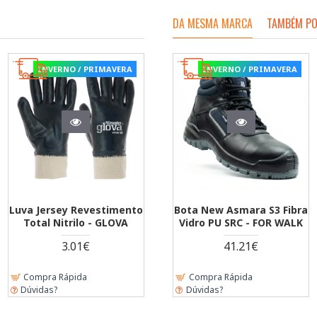
DA MESMA MARCA
TAMBÉM PO
IMAVERA
INVERNO / PRIMAVERA
INVERNO / PRIMAVERA
INVERNO / PRIMAV
INVERNO / PRIMA
Atacadores 100%
ustável
Sapato New Gaborone S3
BIQUEIRA VISITANTE
Luva Poliéster/Spa
Poliéster 100cm - 2 Pares
 - FIELD
Aço PU SR - FOR WALK
ALUMINIO - FOR WA
Duplo Revestime
- FOR WALK
Nitrilo Foam - GL
22.14€
40.59€
2.28€
2.46€
Compra Rápida
Compra Rápida
Compra Rápida
Compra Rápida
Dúvidas?
Dúvidas?
Dúvidas?
Dúvidas?