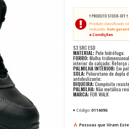
❗ PRODUTO STOCK-OFF ❗
Produto classificado 
reduzido.
Sem garant
e Condições
S3 SRC ESD
MATERIAL:
Pele hidrófuga;
FORRO:
Malha tridimensional
interior do calçado; Reforço
PALMILHA INTERIOR:
Em poli
SOLA:
Poliuretano de dupla d
antideslizante;
BIQUEIRA:
Compósito resiste
PALMILHA:
Não metálica resi
MARCA:
FOR WALK
Código:
0114096
Pessoas que Viram Este