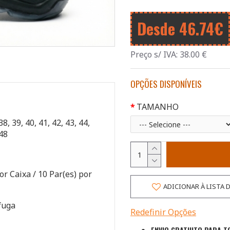
Desde 46.74€
Preço s/ IVA:
38.00
€
OPÇÕES DISPONÍVEIS
TAMANHO
38, 39, 40, 41, 42, 43, 44,
 48
or Caixa / 10 Par(es) por
ADICIONAR À LISTA 
fuga
Redefinir Opções
ENVIO GRATUITO PARA T