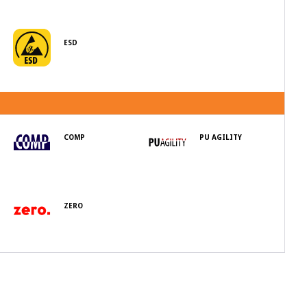
ESD
COMP
PU AGILITY
ZERO