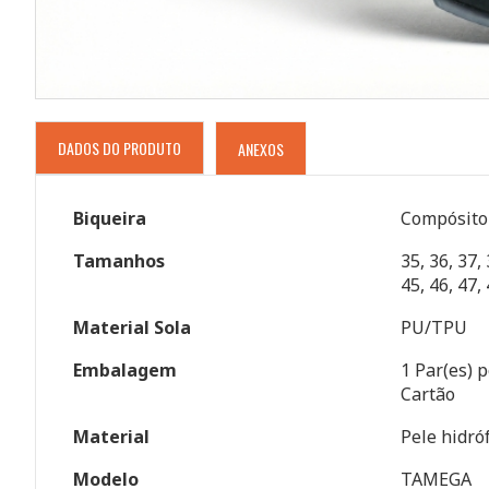
DADOS DO PRODUTO
ANEXOS
Biqueira
Compósito
Tamanhos
35, 36, 37, 
45, 46, 47,
Material Sola
PU/TPU
Embalagem
1 Par(es) p
Cartão
Material
Pele hidró
Modelo
TAMEGA