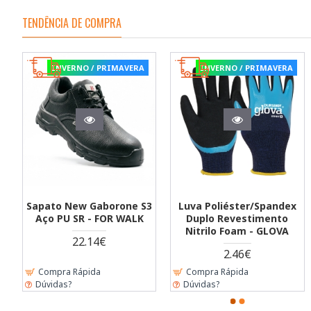
TENDÊNCIA DE COMPRA
 PRIMAVERA
INVERNO / PRIMAVERA
INVERNO / PR
STOCK-OFF
ampala S1P
Bota Bamako S3
Cinta Lombar Aj
 ESD SRC -
Compósito PU/Nitrilo HRO
Com Suspensórios
ALK
SRC - FOR WALK
12.92€
0€
Desde 18.45€
36.90€
a
Compra Rápida
Compra Rápida
Dúvidas?
Dúvidas?