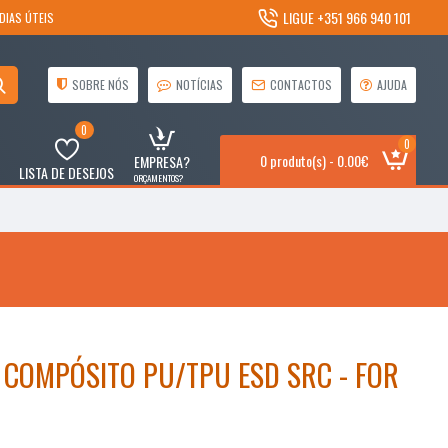
LIGUE +351 966 940 101
DIAS ÚTEIS
SOBRE NÓS
NOTÍCIAS
CONTACTOS
AJUDA
0
0
0 produto(s) - 0.00€
EMPRESA?
LISTA DE DESEJOS
ORÇAMENTOS?
 COMPÓSITO PU/TPU ESD SRC - FOR