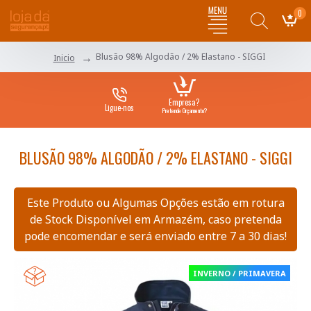
0
Blusão 98% Algodão / 2% Elastano - SIGGI
Inicio
Empresa?
Ligue-nos
Pretende Orçamento?
BLUSÃO 98% ALGODÃO / 2% ELASTANO - SIGGI
Este Produto ou Algumas Opções estão em rotura
de Stock Disponível em Armazém, caso pretenda
pode encomendar e será enviado entre 7 a 30 dias!
INVERNO / PRIMAVERA