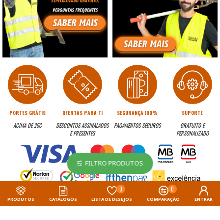
PORTES GRÁTIS
OFERTAS PARA TI
SEGURANÇA 100%
SUPORTE
ACIMA DE 25€
DESCONTOS ASSINALADOS
PAGAMENTOS SEGUROS
GRATUITO E
E PRESENTES
PERSONALIZADO
FILTRO PRODUTOS
0
0
PRODUTOS
CATÁLOGOS
LISTA DE DESEJOS
COMPARAÇÃO
ENTRAR