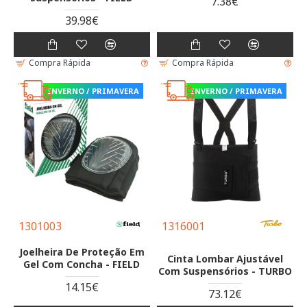
7.38€
39.98€
Compra Rápida
Compra Rápida
INVERNO / PRIMAVERA
INVERNO / PRIMAVERA
1301003
1316001
Joelheira De Proteção Em
Cinta Lombar Ajustável
Gel Com Concha - FIELD
Com Suspensórios - TURBO
14.15€
73.12€