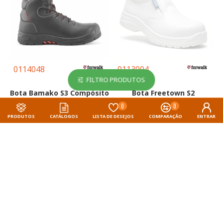
0114048
0113004
FILTRO PRODUTOS
Bota Bamako S3 Compósito
Bota Freetown S2
PU/Nitrilo HRO SRC - FOR
Compósito PU SRC - FOR
0
0
WALK
WALK
PRODUTOS
CATÁLOGOS
LISTA DE DESEJOS
COMPARAÇÃO
ENTRAR
Desde 18.45€
Desde 19.99€
36.90€
39.98€
Compra Rápida
Compra Rápida
INVERNO / PRIMAVERA
INVERNO / PRIMAVERA
STOCK-OFF
STOCK-OFF